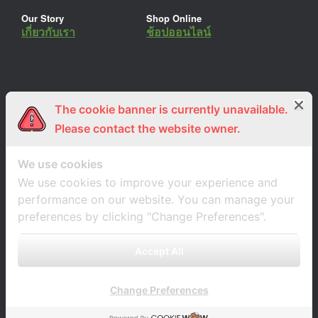
Our Story
Shop Online
เกี่ยวกับเรา
ช้อปออนไลน์
The cookie banner is currently unavailable.
ร่วมงานกับเรา
Lemon Farm Cafe
สมัครงาน
ร้านอาหารอินทรีย์
Please contact the website owner.
We use cookies
We use cookies to improve your experience and
performance on our website. You can manage your
preferences by clicking "Change Preferences".
Accept All
Change Preferences
A
SiteOrigin
Theme