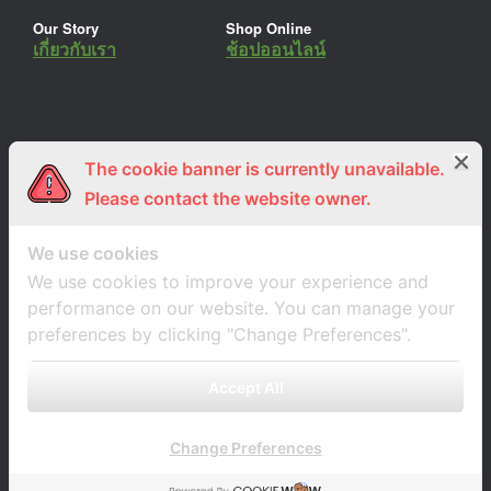
Our Story
Shop Online
เกี่ยวกับเรา
ช้อปออนไลน์
The cookie banner is currently unavailable.
ร่วมงานกับเรา
Lemon Farm Cafe
สมัครงาน
ร้านอาหารอินทรีย์
Please contact the website owner.
We use cookies
We use cookies to improve your experience and
performance on our website. You can manage your
preferences by clicking "Change Preferences".
Accept All
Change Preferences
A
SiteOrigin
Theme