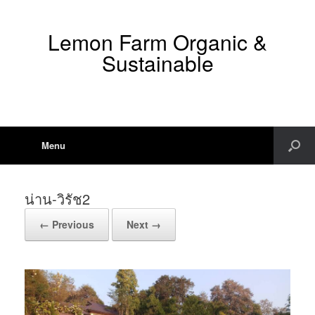
Lemon Farm Organic &
Sustainable
Menu
น่าน-วิรัช2
← Previous
Next →