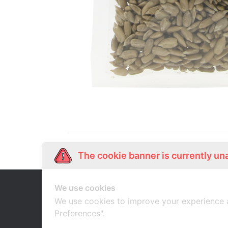
The cookie banner is currently un
We use cookies
Our Story
Shop Online
เกี่ยวกับเรา
ช้อปออนไลน์
We use cookies to improve your experience 
Preferences".