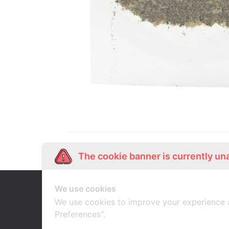
The cookie banner is currently un
We use cookies
Our Story
Shop Online
เกี่ยวกับเรา
ช้อปออนไลน์
We use cookies to improve your experience 
Preferences".