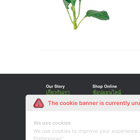
Our Story
Shop Online
เกี่ยวกับเรา
ช้อปออนไลน์
The cookie banner is currently un
We use cookies
We use cookies to improve your experience 
Preferences".