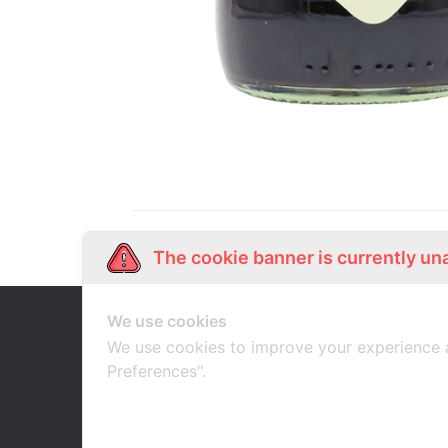
The cookie banner is currently un
We use cookies
Our Story
Shop Online
เกี่ยวกับเรา
ช้อปออนไลน์
We use cookies to improve your experience 
Preferences".