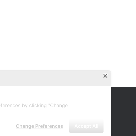
ferences by clicking "Change
Change Preferences
Accept All