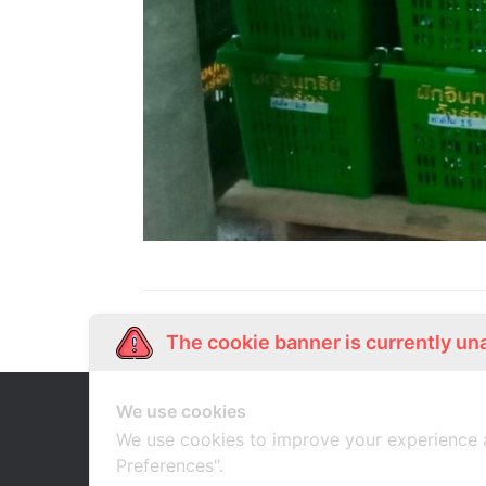
The cookie banner is currently un
We use cookies
Our Story
Shop Online
เกี่ยวกับเรา
ช้อปออนไลน์
We use cookies to improve your experience 
Preferences".