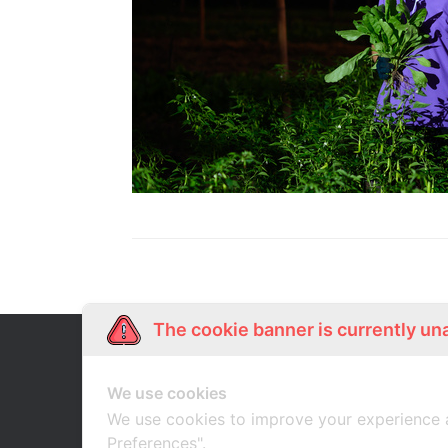
The cookie banner is currently un
Our Story
Shop Online
เกี่ยวกับเรา
ช้อปออนไลน์
We use cookies
We use cookies to improve your experience 
Preferences".