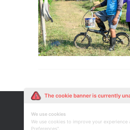
The cookie banner is currently un
Our Story
Shop Online
เกี่ยวกับเรา
ช้อปออนไลน์
We use cookies
We use cookies to improve your experience 
Preferences".