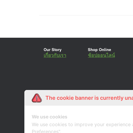
Our Story
Shop Online
เกี่ยวกับเรา
ช้อปออนไลน์
The cookie banner is currently un
We use cookies
We use cookies to improve your experience 
Preferences".