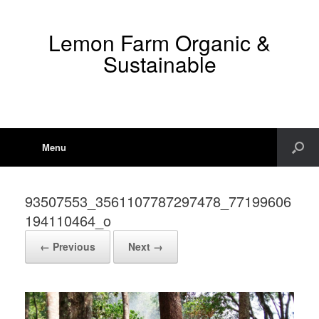
Lemon Farm Organic &
Sustainable
Menu
93507553_3561107787297478_77199606
194110464_o
← Previous
Next →