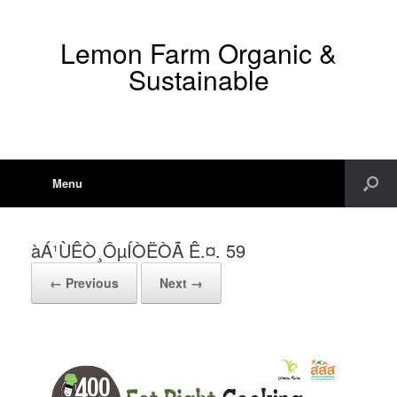
Lemon Farm Organic &
Sustainable
Menu
àÁ¹ÙÊÒ¸ÔµÍÒËÒÃ Ê.¤. 59
← Previous
Next →