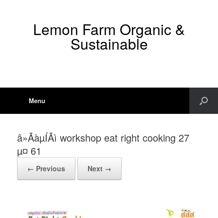
Lemon Farm Organic &
Sustainable
Menu
â»ÃàµÍÃì workshop eat right cooking 27
µ¤ 61
← Previous
Next →