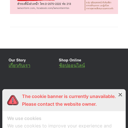
Our Story
Shop Online
เกี่ยวกับเรา
ช้อปออนไลน์
The cookie banner is currently unavailable.
ร่วมงานกับเรา
Lemon Farm Cafe
สมัครงาน
ร้านอาหารอินทรีย์
Please contact the website owner.
We use cookies
We use cookies to improve your experience and