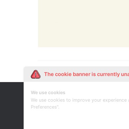
The cookie banner is currently un
We use cookies
Our Story
Shop Online
เกี่ยวกับเรา
ช้อปออนไลน์
We use cookies to improve your experience 
Preferences".