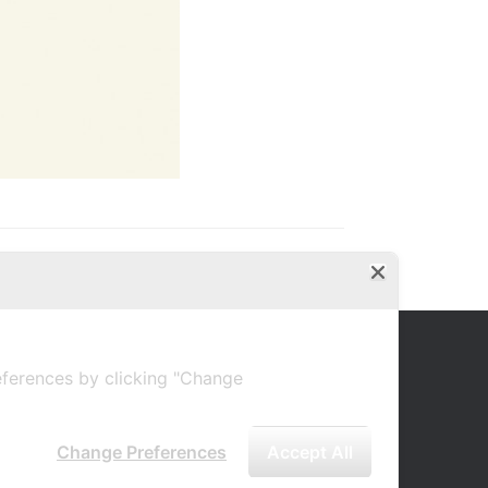
ferences by clicking "Change
Change Preferences
Accept All