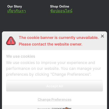
Our Story
Shop Online
เกี่ยวกับเรา
ช้อปออนไลน์
The cookie banner is currently unavailable.
ร่วมงานกับเรา
Lemon Farm Cafe
สมัครงาน
ร้านอาหารอินทรีย์
Please contact the website owner.
We use cookies
We use cookies to improve your experience and
performance on our website. You can manage your
preferences by clicking "Change Preferences".
Accept All
Change Preferences
A
SiteOrigin
Theme