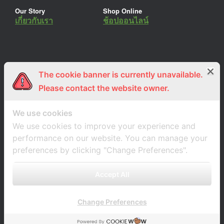
Our Story
Shop Online
เกี่ยวกับเรา
ช้อปออนไลน์
The cookie banner is currently unavailable.
ร่วมงานกับเรา
Lemon Farm Cafe
สมัครงาน
ร้านอาหารอินทรีย์
Please contact the website owner.
We use cookies
We use cookies to improve your experience and
performance on our website. You can manage your
preferences by clicking "Change Preferences".
Accept All
Change Preferences
A
SiteOrigin
Theme