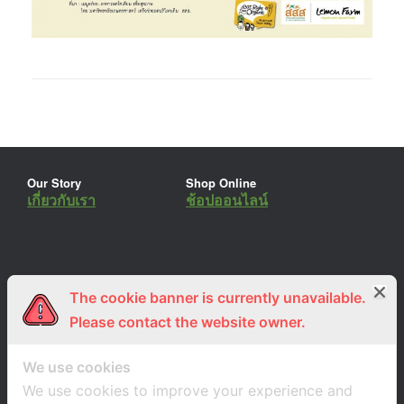
Our Story
Shop Online
เกี่ยวกับเรา
ช้อปออนไลน์
The cookie banner is currently unavailable.
ร่วมงานกับเรา
Lemon Farm Cafe
สมัครงาน
ร้านอาหารอินทรีย์
Please contact the website owner.
We use cookies
We use cookies to improve your experience and