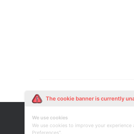
The cookie banner is currently un
Our Story
Shop Online
We use cookies
เกี่ยวกับเรา
ช้อปออนไลน์
We use cookies to improve your experience 
Preferences".