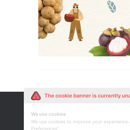
The cookie banner is currently un
Our Story
Shop Online
เกี่ยวกับเรา
ช้อปออนไลน์
We use cookies
We use cookies to improve your experience 
Preferences".