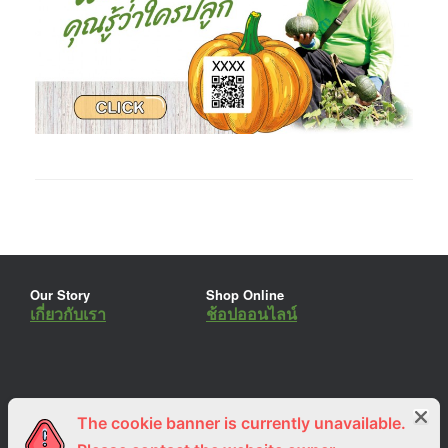
Our Story
Shop Online
เกี่ยวกับเรา
ช้อปออนไลน์
The cookie banner is currently unavailable.
ร่วมงานกับเรา
Lemon Farm Cafe
สมัครงาน
ร้านอาหารอินทรีย์