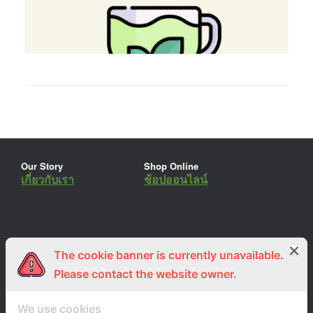
Our Story
Shop Online
เกี่ยวกับเรา
ช้อปออนไลน์
The cookie banner is currently unavailable.
ร่วมงานกับเรา
Lemon Farm Cafe
สมัครงาน
ร้านอาหารอินทรีย์
Please contact the website owner.
We use cookies