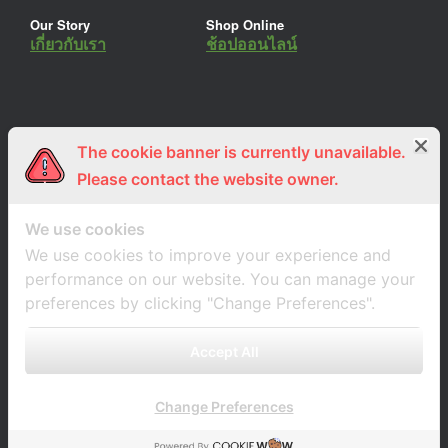
Our Story
Shop Online
เกี่ยวกับเรา
ช้อปออนไลน์
The cookie banner is currently unavailable.
ร่วมงานกับเรา
Lemon Farm Cafe
สมัครงาน
ร้านอาหารอินทรีย์
Please contact the website owner.
We use cookies
We use cookies to improve your experience and
performance on our website. You can manage your
preferences by clicking "Change Preferences".
Accept All
Change Preferences
A
SiteOrigin
Theme