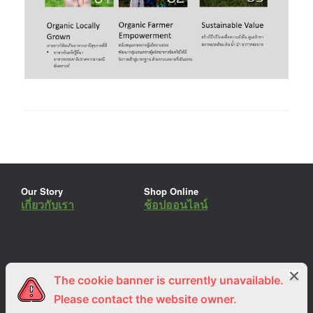
Our Story
Shop Online
เกี่ยวกับเรา
ช้อปออนไลน์
The cookie banner is currently unavailable.
ร่วมงานกับเรา
Lemon Farm Cafe
สมัครงาน
ร้านอาหารอินทรีย์
Please contact the website owner.