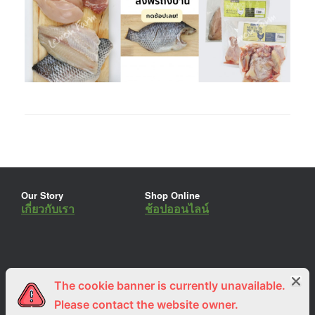
Our Story
Shop Online
เกี่ยวกับเรา
ช้อปออนไลน์
The cookie banner is currently unavailable.
ร่วมงานกับเรา
Lemon Farm Cafe
สมัครงาน
ร้านอาหารอินทรีย์
Please contact the website owner.