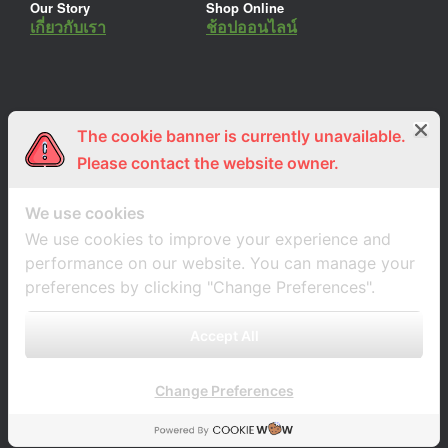
Our Story
Shop Online
เกี่ยวกับเรา
ช้อปออนไลน์
The cookie banner is currently unavailable.
ร่วมงานกับเรา
Lemon Farm Cafe
สมัครงาน
ร้านอาหารอินทรีย์
Please contact the website owner.
We use cookies
We use cookies to improve your experience and
performance on our website. You can manage your
preferences by clicking "Change Preferences".
Accept All
Change Preferences
A
SiteOrigin
Theme