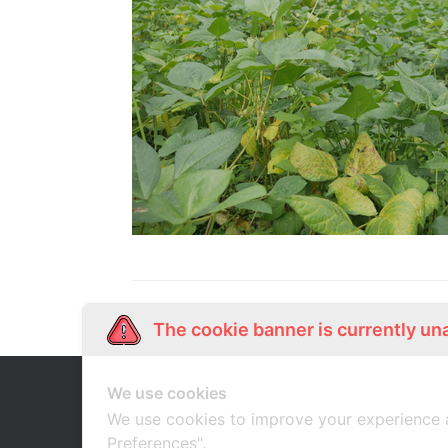
The cookie banner is currently un
We use cookies
Our Story
Shop Online
เกี่ยวกับเรา
ช้อปออนไลน์
We use cookies to improve your experience 
Preferences".