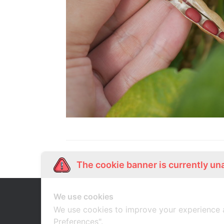
The cookie banner is currently un
We use cookies
Our Story
Shop Online
เกี่ยวกับเรา
ช้อปออนไลน์
We use cookies to improve your experience 
Preferences".