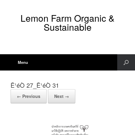
Lemon Farm Organic &
Sustainable
Menu
Ë¹éÒ 27_Ë¹éÒ 31
← Previous
Next →