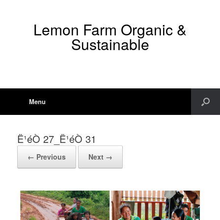
Lemon Farm Organic &
Sustainable
Menu
Ë¹éÒ 27_Ë¹éÒ 31
← Previous
Next →