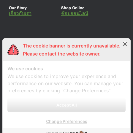
Our Story
Shop Online
เกี่ยวกับเรา
ช้อปออนไลน์
The cookie banner is currently unavailable.
ร่วมงานกับเรา
Lemon Farm Cafe
สมัครงาน
ร้านอาหารอินทรีย์
Please contact the website owner.
We use cookies
We use cookies to improve your experience and
performance on our website. You can manage your
preferences by clicking "Change Preferences".
Accept All
Change Preferences
A
SiteOrigin
Theme