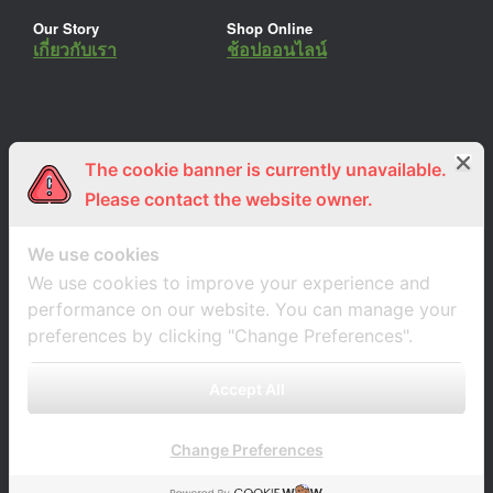
Our Story
Shop Online
เกี่ยวกับเรา
ช้อปออนไลน์
The cookie banner is currently unavailable.
ร่วมงานกับเรา
Lemon Farm Cafe
สมัครงาน
ร้านอาหารอินทรีย์
Please contact the website owner.
We use cookies
We use cookies to improve your experience and
performance on our website. You can manage your
preferences by clicking "Change Preferences".
Accept All
Change Preferences
A
SiteOrigin
Theme