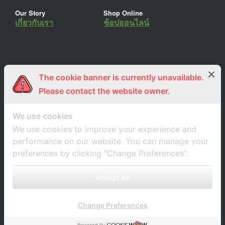
Our Story
Shop Online
เกี่ยวกับเรา
ช้อปออนไลน์
The cookie banner is currently unavailable.
ร่วมงานกับเรา
Lemon Farm Cafe
สมัครงาน
ร้านอาหารอินทรีย์
Please contact the website owner.
We use cookies
We use cookies to improve your experience and
performance on our website. You can manage your
preferences by clicking "Change Preferences".
Accept All
Change Preferences
A
SiteOrigin
Theme