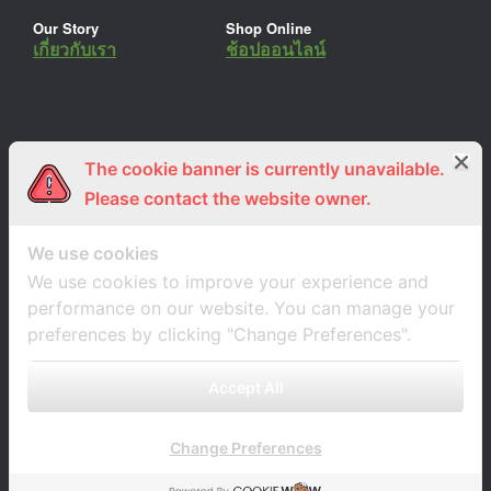
Our Story
Shop Online
เกี่ยวกับเรา
ช้อปออนไลน์
The cookie banner is currently unavailable.
ร่วมงานกับเรา
Lemon Farm Cafe
สมัครงาน
ร้านอาหารอินทรีย์
Please contact the website owner.
We use cookies
We use cookies to improve your experience and
performance on our website. You can manage your
preferences by clicking "Change Preferences".
Accept All
Change Preferences
A
SiteOrigin
Theme