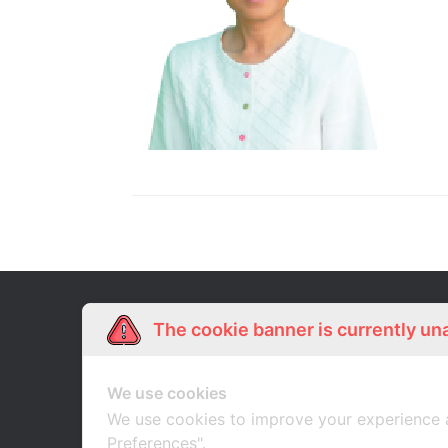
Our Story
Shop Online
เกี่ยวกับเรา
ช้อปออนไลน์
The cookie banner is currently un
We use cookies
We use cookies to improve your experience 
Preferences".