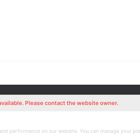
ร่วมงานกับเรา
Lemon Farm Cafe
สมัครงาน
ร้านอาหารอินทรีย์
available. Please contact the website owner.
and performance on our website. You can manage your pre