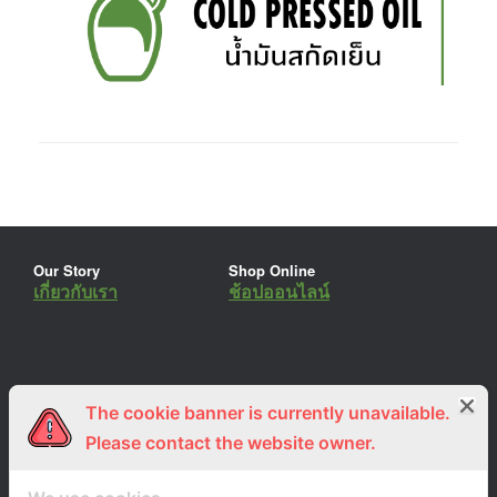
Our Story
Shop Online
เกี่ยวกับเรา
ช้อปออนไลน์
The cookie banner is currently unavailable.
ร่วมงานกับเรา
Lemon Farm Cafe
สมัครงาน
ร้านอาหารอินทรีย์
Please contact the website owner.