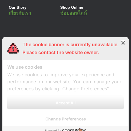
Our Story
Shop Online
เกี่ยวกับเรา
ช้อปออนไลน์
The cookie banner is currently unavailable.
ร่วมงานกับเรา
Lemon Farm Cafe
สมัครงาน
ร้านอาหารอินทรีย์
Please contact the website owner.
We use cookies
We use cookies to improve your experience and
performance on our website. You can manage your
preferences by clicking "Change Preferences".
Accept All
Change Preferences
A
SiteOrigin
Theme