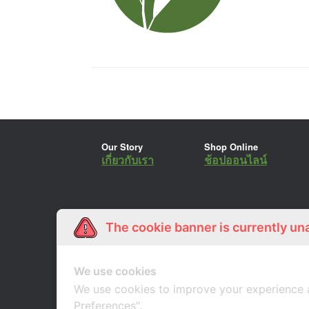
Our Story
Shop Online
เกี่ยวกับเรา
ช้อปออนไลน์
The cookie banner is currently un
We use cookies
We use cookies to improve your experience 
Preferences".