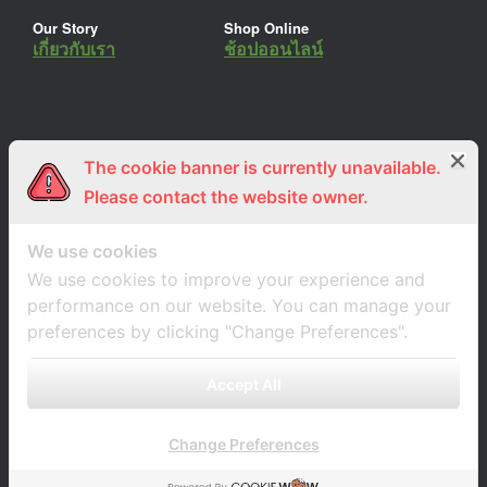
Our Story
Shop Online
เกี่ยวกับเรา
ช้อปออนไลน์
The cookie banner is currently unavailable.
ร่วมงานกับเรา
Lemon Farm Cafe
สมัครงาน
ร้านอาหารอินทรีย์
Please contact the website owner.
We use cookies
We use cookies to improve your experience and
performance on our website. You can manage your
preferences by clicking "Change Preferences".
Accept All
Change Preferences
A
SiteOrigin
Theme