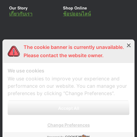
Our Story
Shop Online
เกี่ยวกับเรา
ช้อปออนไลน์
The cookie banner is currently unavailable.
ร่วมงานกับเรา
Lemon Farm Cafe
สมัครงาน
ร้านอาหารอินทรีย์
Please contact the website owner.
We use cookies
We use cookies to improve your experience and
performance on our website. You can manage your
preferences by clicking "Change Preferences".
Accept All
Change Preferences
A
SiteOrigin
Theme