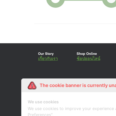
Our Story
Shop Online
เกี่ยวกับเรา
ช้อปออนไลน์
The cookie banner is currently un
We use cookies
We use cookies to improve your experience 
Preferences".