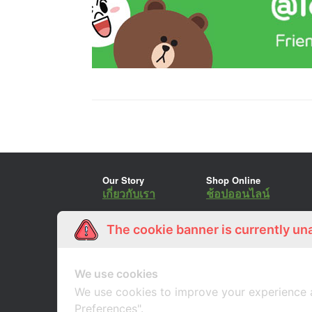
Our Story
Shop Online
เกี่ยวกับเรา
ช้อปออนไลน์
The cookie banner is currently un
We use cookies
We use cookies to improve your experience 
Preferences".