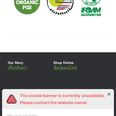
Our Story
Shop Online
เกี่ยวกับเรา
ช้อปออนไลน์
The cookie banner is currently unavailable.
ร่วมงานกับเรา
Lemon Farm Cafe
สมัครงาน
ร้านอาหารอินทรีย์
Please contact the website owner.
We use cookies