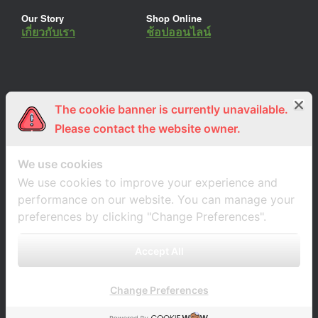
Our Story
Shop Online
เกี่ยวกับเรา
ช้อปออนไลน์
The cookie banner is currently unavailable.
ร่วมงานกับเรา
Lemon Farm Cafe
สมัครงาน
ร้านอาหารอินทรีย์
Please contact the website owner.
We use cookies
We use cookies to improve your experience and
performance on our website. You can manage your
preferences by clicking "Change Preferences".
Accept All
Change Preferences
A
SiteOrigin
Theme