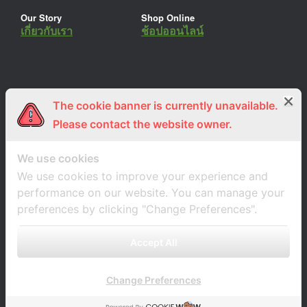
Our Story
Shop Online
เกี่ยวกับเรา
ช้อปออนไลน์
The cookie banner is currently unavailable.
ร่วมงานกับเรา
Lemon Farm Cafe
สมัครงาน
ร้านอาหารอินทรีย์
Please contact the website owner.
We use cookies
We use cookies to improve your experience and
performance on our website. You can manage your
preferences by clicking "Change Preferences".
Accept All
Change Preferences
A
SiteOrigin
Theme