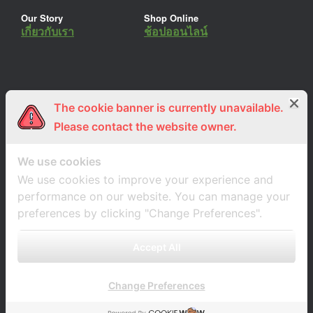
Our Story
Shop Online
เกี่ยวกับเรา
ช้อปออนไลน์
The cookie banner is currently unavailable.
ร่วมงานกับเรา
Lemon Farm Cafe
สมัครงาน
ร้านอาหารอินทรีย์
Please contact the website owner.
We use cookies
We use cookies to improve your experience and
performance on our website. You can manage your
preferences by clicking "Change Preferences".
Accept All
Change Preferences
A
SiteOrigin
Theme