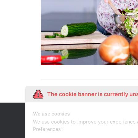
The cookie banner is currently un
We use cookies
Our Story
Shop Online
เกี่ยวกับเรา
ช้อปออนไลน์
We use cookies to improve your experience 
Preferences".