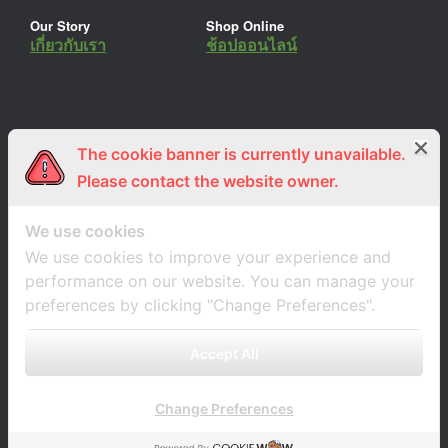
Our Story
Shop Online
เกี่ยวกับเรา
ช้อปออนไลน์
The cookie banner is currently unavailable.
ร่วมงานกับเรา
Lemon Farm Cafe
สมัครงาน
ร้านอาหารอินทรีย์
Please contact the website owner.
We use cookies
We use cookies to improve your experience and
performance on our website. You can manage your
preferences by clicking "Change Preferences".
Accept All
Change Preferences
A
SiteOrigin
Theme