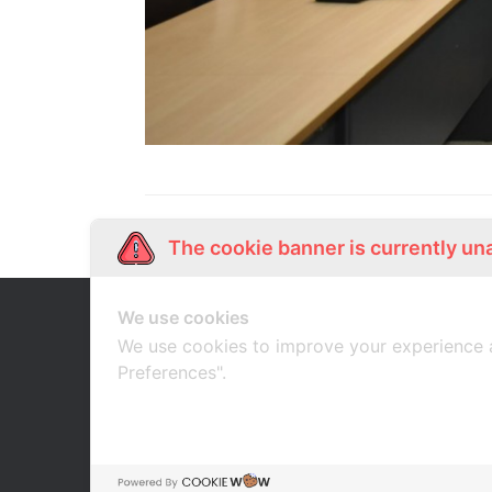
The cookie banner is currently un
We use cookies
Our Story
Shop Online
เกี่ยวกับเรา
ช้อปออนไลน์
We use cookies to improve your experience 
Preferences".