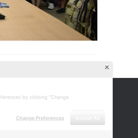
ferences by clicking "Change
Change Preferences
Accept All