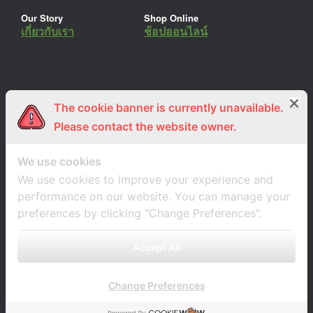
Our Story
Shop Online
เกี่ยวกับเรา
ช้อปออนไลน์
The cookie banner is currently unavailable.
ร่วมงานกับเรา
Lemon Farm Cafe
สมัครงาน
ร้านอาหารอินทรีย์
Please contact the website owner.
We use cookies
We use cookies to improve your experience and
performance on our website. You can manage your
preferences by clicking "Change Preferences".
Accept All
Change Preferences
A
SiteOrigin
Theme